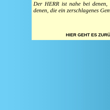
Der HERR ist nahe bei denen, 
denen, die ein zerschlagenes Ge
HIER GEHT ES ZUR