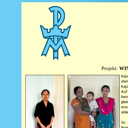
Projekt:
WIN
Kaj
dem
Kaja
Auf
ken
glei
erw
abl
So 
Bom