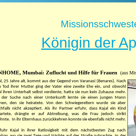
Missionsschwest
Köni
g
in der A
HOME, Mumbai: Zuflucht und Hilfe für Frauen
(aus Mi
al, 25 Jahre alt, kommt aus der Gegend von Varanasi (Benares). Nach
 Tod ihrer Mutter ging der Vater eine zweite Ehe ein, und obwohl
l ihren Unterhalt selbst verdiente, hatte sie nun kein Zuhause mehr.
 der Suche nach einer Unterkunft lernte sie einen jungen Mann
nen, den sie heiratete. Von den Schwiegereltern wurde sie aber
chfalls nicht akzeptiert. Als ihr Partner erfuhr, dass Kajal ein Kind
artete, drängte er auf Abtreibung, was die Frau jedoch strikt
ehnte.
In ihr Elternhaus zurückkehren konnte sie ebenfalls nicht mehr.
fuhr Kajal in ihrer Ratlosigkeit mit dem nächstbesten Zug nach
bay, wo sie zwei Tage und Nächte auf der Straße zubrachte. In der