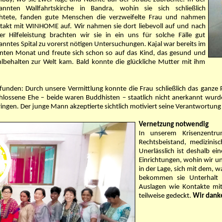
annten Wallfahrtskirche in Bandra, wohin sie sich schließlich
chtete, fanden gute Menschen die verzweifelte Frau und nahmen
takt mit WINHOME auf. Wir nahmen sie dort liebevoll auf und nach
ter Hilfeleistung brachten wir sie in ein uns für solche Fälle gut
nntes Spital zu vorerst nötigen Untersuchungen. Kajal war bereits im
nten Monat und freute sich schon so auf das Kind, das gesund und
lbehalten zur Welt kam. Bald konnte die glückliche Mutter mit ihm
funden: Durch unsere Vermittlung konnte die Frau schließlich das ganze
schlossene Ehe – beide waren Buddhisten – staatlich nicht anerkannt w
ngen. Der junge Mann akzeptierte sichtlich motiviert seine Verantwortung a
Vernetzung notwendig
In unserem Krisenzentru
Rechtsbeistand, medizinis
Unerlässlich ist deshalb e
Einrichtungen, wohin wir un
in der Lage, sich mit dem, w
bekommen sie Unterhalt u
Auslagen wie Kontakte mit
teilweise gedeckt.
Wir danke