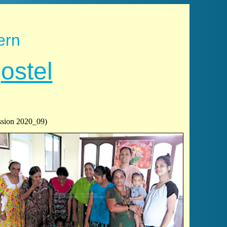
ern
p
ostel
ssion 2020_09)